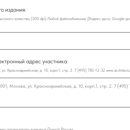
о издания:
сокого качества (300 dpi) Любой файлообменник (Яндекс-диск, Google-дис
лектронный адрес участника:
. Красноармейская, д. 10, корп.1, стр. 2. 7 (495) 785-12-32 www.architect
лено организатору конкурса Почтой России.