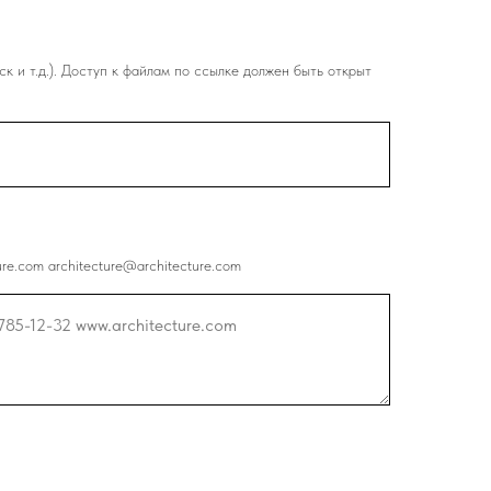
к и т.д.). Доступ к файлам по ссылке должен быть открыт
ure.com architecture@architecture.com