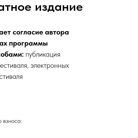
атное издание
ет согласие автора
ках программы
собами:
публикация
фестиваля, электронных
стиваля
о взноса: