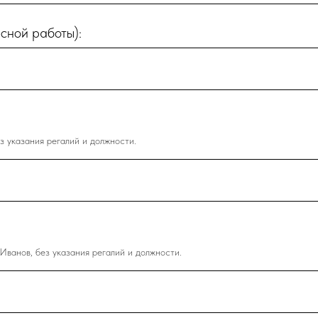
сной работы):
з указания регалий и должности.
ванов, без указания регалий и должности.