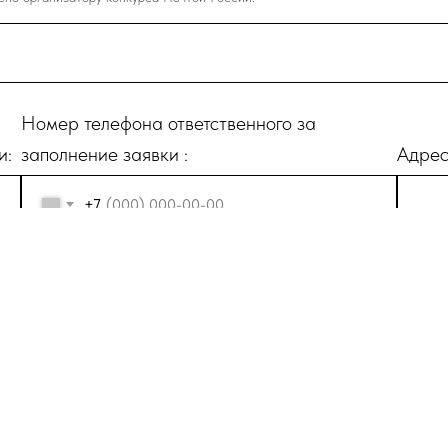
Номер телефона ответственного за
и:
заполнение заявки :
Адрес
+7
ных
у персональных данных и соглашаетесь c
Политикой конфиденциальнос
тано в соответствии с законодательством Российской Федерации, в т
данных»
Отправить