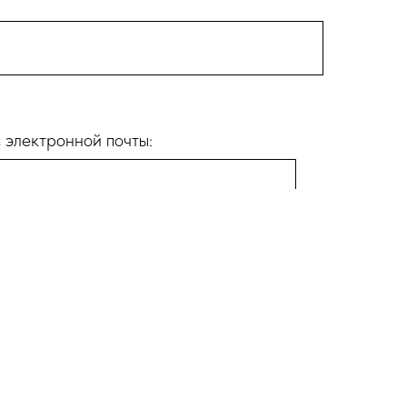
 электронной почты:
ти
. Настоящее Соглашение об обработке
ом числе в соответствии с положениями Федерального