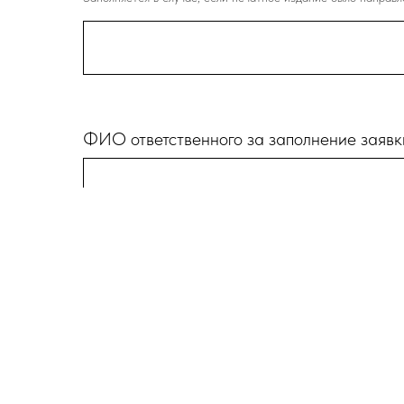
ФИО ответственного за заполнение заявк
Согласие на обработку персональных дан
Нажимая на кнопку, вы даете согласие на обработк
персональных данных (далее - Соглашение) разрабо
закона от 27.07.2006 Nº 152-Ф3 «О персональных 