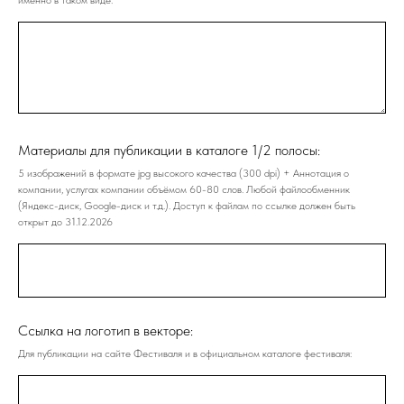
Материалы для публикации в каталоге 1/2 полосы:
5 изображений в формате jpg высокого качества (300 dpi) + Аннотация о
компании, услугах компании объёмом 60-80 слов. Любой файлообменник
(Яндекс-диск, Google-диск и т.д.). Доступ к файлам по ссылке должен быть
открыт до 31.12.2026
Ссылка на логотип в векторе:
Для публикации на сайте Фестиваля и в официальном каталоге фестиваля: