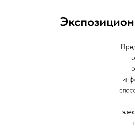
Экспозицион
Пред
о
о
инф
спос
элек