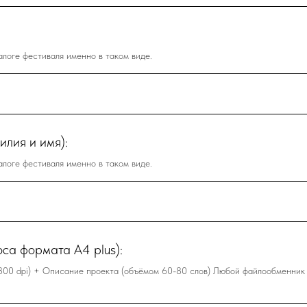
логе фестиваля именно в таком виде.
илия и имя):
логе фестиваля именно в таком виде.
оса формата А4 plus):
300 dpi) + Описание проекта (объёмом 60-80 слов) Любой файлообменник (