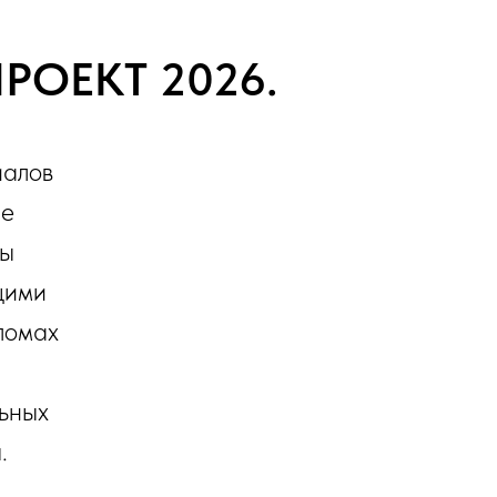
ПРОЕКТ 2026.
иалов
ие
мы
щими
ломах
льных
.