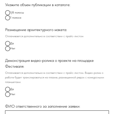
Укажите объем публикации в каталоге:
1/8 полосы
1 полоса
Размещение архитектурного макета:
Оплачивается дополнительно в соответствии с прайс-листом
Да
Нет
Демонстрация видео-ролика о проекте на площадке
Фестиваля:
Оплачивается дополнительно в соответствии с прайс-листом. Видео-ролик о
работе будет транслироваться на плазме, размещенной рядом с конкурсными
планшетами.
Да
Нет
ФИО ответственного за заполнение заявки: