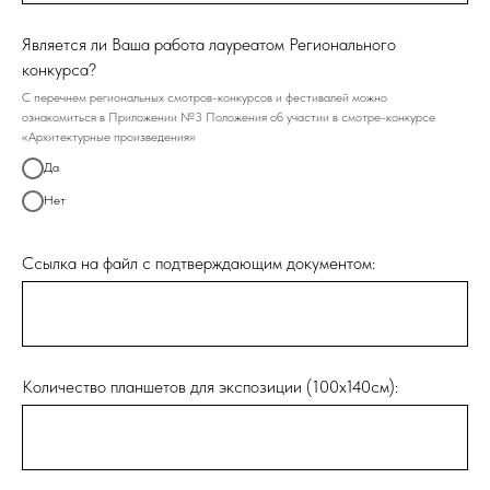
Является ли Ваша работа лауреатом Регионального
конкурса?
С перечнем региональных смотров-конкурсов и фестивалей можно
ознакомиться в Приложении №3 Положения об участии в смотре-конкурсе
«Архитектурные произведения»
Да
Нет
Ссылка на файл с подтверждающим документом:
Количество планшетов для экспозиции (100х140см):