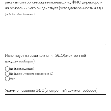
реквизитами организации-плательщика, ФИО директора и
на основании чего он действует (устав/доверенность и т.д.)
(любой файлообменник)
Использует ли ваша компания ЭДО(электронный
документооборот):
Да (Контур.Диадок)
Да (другой, укажите название и ID)
Нет
Укажите название ЭДО(электронный документооборот):