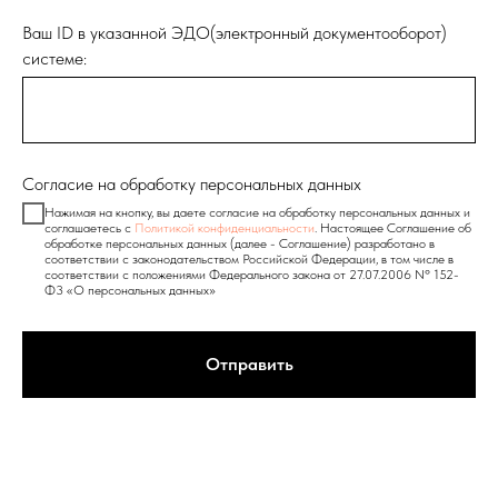
Ваш ID в указанной ЭДО(электронный документооборот)
системе:
Согласие на обработку персональных данных
Нажимая на кнопку, вы даете согласие на обработку персональных данных и
соглашаетесь c
Политикой конфиденциальности
. Настоящее Соглашение об
обработке персональных данных (далее - Соглашение) разработано в
соответствии с законодательством Российской Федерации, в том числе в
соответствии с положениями Федерального закона от 27.07.2006 Nº 152-
Ф3 «О персональных данных»
Отправить