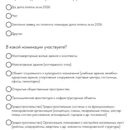
Да, дата оплаты хх.хх.2026
Нет
Заполнил заявку, но оплатить планирую дата оплаты хх.хх.2026
Другое:
В какой номинации участвуете?
Многоквартирные жилые здания и комплексы
Малоэтажные здания (коттеджного типа)
Объект социального и культурного назначения (учебные здания, лечебно-
курортные здания, спортивные сооружения, торговые центры, гостиницы,
офисы, технопарки)
Открытые общественные пространства
Промышленная архитектура и инфраструктурные объекты
Градостроительство| Градостроительные системы и их функционально-
планировочная организация (концепции, схемы, генеральные планы, мастер
планы систем расселения, агломераций, городов и др. поселений)
Градостроительство| Организация, планировка и застройка населенных мест
(районы, микрорайоны, кварталы и др. элементы планировочной структуры)