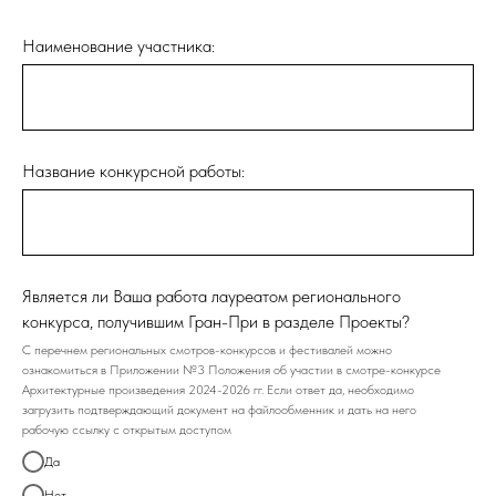
Наименование участника:
Название конкурсной работы:
Является ли Ваша работа лауреатом регионального
конкурса, получившим Гран-При в разделе Проекты?
С перечнем региональных смотров-конкурсов и фестивалей можно
ознакомиться в Приложении №3 Положения об участии в смотре-конкурсе
Архитектурные произведения 2024-2026 гг. Если ответ да, необходимо
загрузить подтверждающий документ на файлообменник и дать на него
рабочую ссылку с открытым доступом
Да
Нет