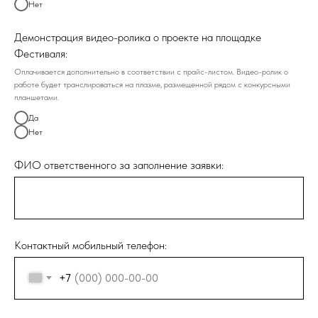
Нет
Демонстрация видео-ролика о проекте на площадке
Фестиваля:
Оплачивается дополнительно в соответствии с прайс-листом. Видео-ролик о
работе будет транслироваться на плазме, размещенной рядом с конкурсными
планшетами.
Да
Нет
ФИО ответственного за заполнение заявки:
Контактный мобильный телефон:
+7